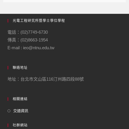
光電工程研究所暨學士學位學程
電話：(02)7749-6730
傳真：(02)8663-1954
E-mail : ieo@ntnu.edu.tw
聯絡地址
地址：台北市文山區116汀州路四段88號
相關連結
交通資訊
社群網站