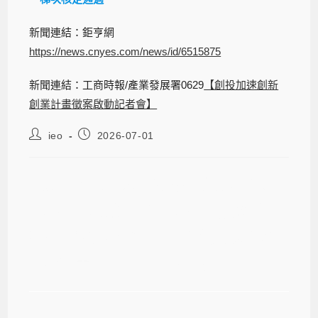
新聞連結：鉅亨網
https://news.cnyes.com/news/id/6515875
新聞連結：工商時報/產業發展署0629
【創投加速創新
創業計畫徵案啟動記者會】
ieo
2026-07-01
【產合研發】本所謝振傑教授新創團
隊-臺師大衍生新創「沛德永續科技」
獲經濟部產業發展署「創投加速創新
創業計畫」第一梯次核定通過