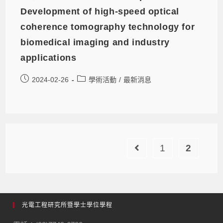
Development of high-speed optical
coherence tomography technology for
biomedical imaging and industry
applications
2024-02-26
學術活動
/
最新消息
1
2
光電工程研究所暨學士學位學程