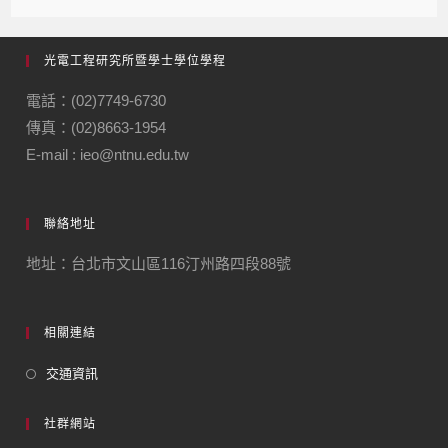
光電工程研究所暨學士學位學程
電話：(02)7749-6730
傳真：(02)8663-1954
E-mail : ieo@ntnu.edu.tw
聯絡地址
地址：台北市文山區116汀州路四段88號
相關連結
交通資訊
社群網站