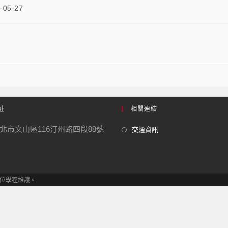
-05-27
址
相關連結
北市文山區116汀州路四段88號
交通資訊
學士學位學程維護。