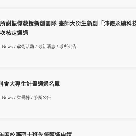
所謝振傑教授新創團隊-臺師大衍生新創「沛德永續科
梯次核定通過
News
/
學術活動
/
最新消息
/
系所公告
 國科會大專生計畫通過名單
News
/
榮譽榜
/
系所公告
學年度校際碩士班先修甄選申請