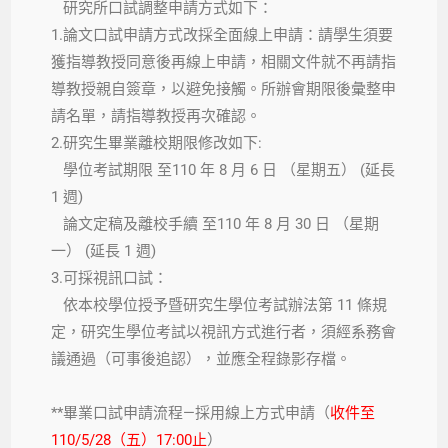
研究所口試調整申請方式如下：
1.論文口試申請方式改採全面線上申請：請學生須要
獲指導教授同意後再線上申請，相關文件就不再請指
導教授親自簽章，以避免接觸。所辦會期限後彙整申
請名單，請指導教授再次確認。
2.研究生畢業離校期限修改如下:
學位考試期限 至110 年 8 月 6 日 （星期五） (延長
1 週)
論文定稿及離校手續 至110 年 8 月 30 日 （星期
一） (延長 1 週)
3.可採視訊口試：
依本校學位授予暨研究生學位考試辦法第 11 條規
定，研究生學位考試以視訊方式進行者，須經系務會
議通過（可事後追認），並應全程錄影存檔。
**畢業口試申請流程—採用線上方式申請（
收件至
110/5/28（五）17:00止
）