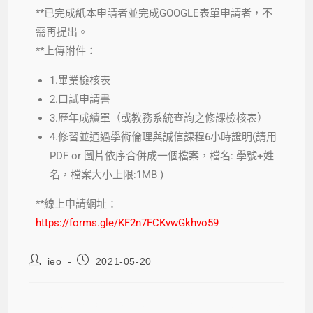
**已完成紙本申請者並完成GOOGLE表單申請者，不
需再提出。
**上傳附件：
1.畢業檢核表
2.口試申請書
3.歷年成績單（或教務系統查詢之修課檢核表）
4.修習並通過學術倫理與誠信課程6小時證明(請用
PDF or 圖片依序合併成一個檔案，檔名: 學號+姓
名，檔案大小上限:1MB )
**線上申請網址：
https://forms.gle/KF2n7FCKvwGkhvo59
ieo
2021-05-20
【重要公告】109-2研究所畢業口試採