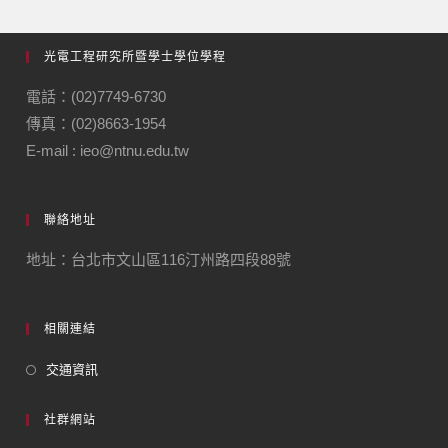
光電工程研究所暨學士學位學程
電話：(02)7749-6730
傳真：(02)8663-1954
E-mail : ieo@ntnu.edu.tw
聯絡地址
地址：台北市文山區116汀州路四段88號
相關連結
交通資訊
社群網站