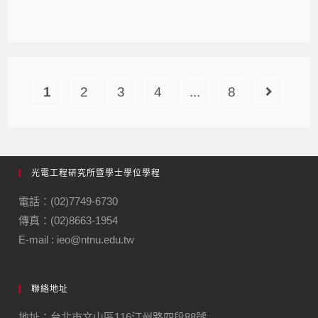
1
2
3
4
...
8
光電工程研究所暨學士學位學程
電話：(02)7749-6730
傳真：(02)8663-1954
E-mail : ieo@ntnu.edu.tw
聯絡地址
地址：台北市文山區116汀州路四段88號