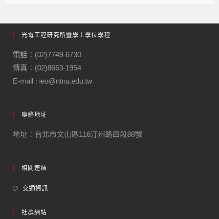
光電工程研究所暨學士學位學程
電話：(02)7749-6730
傳真：(02)8663-1954
E-mail : ieo@ntnu.edu.tw
聯絡地址
地址：台北市文山區116汀州路四段88號
相關連結
交通資訊
社群網站