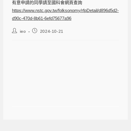
有意申請的同學請至國科會網頁查詢
https://www.nstc.gov.tw/folksonomy/rfpDetail/d896d5d2-
d90c-470d-8b61-6efd75677a96
ieo
2024-10-21
【公告】113.10.21更新：國科會「博
士生研究獎學金試辦方案」114年「甄
選類」申請訊息~受理申請截止日由
113年10月31日延長至113年11月15
日截止