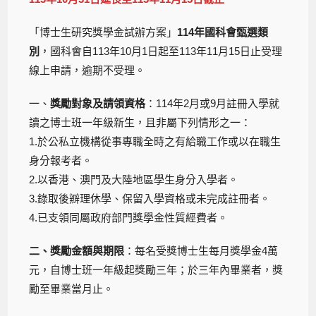
「博士生研究獎學金試辦方案」
114年國科會甄選類
別
，國科會自113年10月1日起至113年11月15日止受理
線上申請，逾期不受理。
一、
獎勵對象及請領資格
：114年2月或9月註冊入學就
讀之博士班一年級新生，且非屬下列情形之一：
1.於公私立機構從事專職全時之有給職工作或以在職生
身分報考者。
2.以香港、澳門及大陸地區學生身分入學者。
3.錄取後辧理休學、保留入學資格或未完成註冊者。
4.已支領同屬政府部門獎學金性質經費者。
二、獎勵金額與期限
：每名受獎博士生每月獎學金4萬
元，自博士班一年級起獎勵三年；於三年內畢業者，獎
勵至畢業當月止。