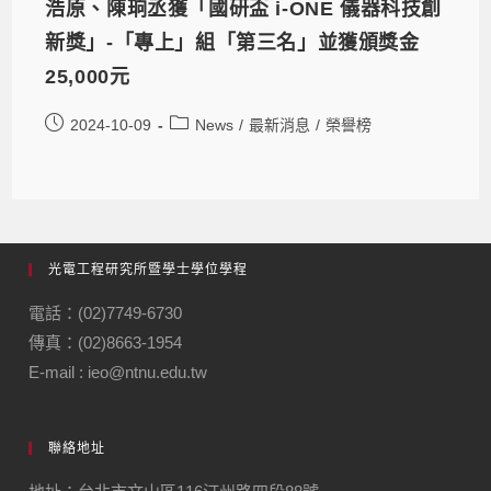
浩原、陳珦丞獲「國研盃 i-ONE 儀器科技創
新獎」-「專上」組「第三名」並獲頒獎金
25,000元
2024-10-09
News
/
最新消息
/
榮譽榜
光電工程研究所暨學士學位學程
電話：(02)7749-6730
傳真：(02)8663-1954
E-mail : ieo@ntnu.edu.tw
聯絡地址