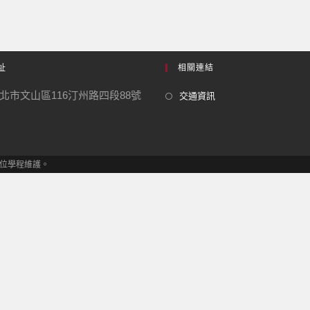
址
相關連結
北市文山區116汀州路四段88號
交通資訊
學士學位學程維護。