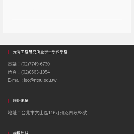
項目甄試-口試公告
光電工程研究所暨學士學位學程
電話：(02)7749-6730
傳真：(02)8663-1954
E-mail : ieo@ntnu.edu.tw
聯絡地址
地址：台北市文山區116汀州路四段88號
相關連結