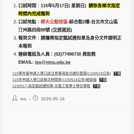
口試時間
：
115年5月17日( 星期日)
請依各梯次指定
時間內完成報到
口試地點
：
師大公館校區
-綜合館2樓-台北市文山區
汀州路四段88號 (
交通資訊
)
報到文件
：
請攜帶指定甄試通知單及身分文件證明正
本報到
連絡電話及人員：(02)77496730 周助教
EMAIL:
ieo@ntnu.edu.tw
115學年度申請入學口試注意事項及交通位置圖(1150514公告)
下載
115年申請入學口試梯次時間表(1150514公告)網頁版
下載
1150517-指定甄試通知單-光電工程學士學位學程
下載
ieo
2026-05-14
【公告】115學年度光電工程學士學位
學程 大學甄選入學「申請入學」指定