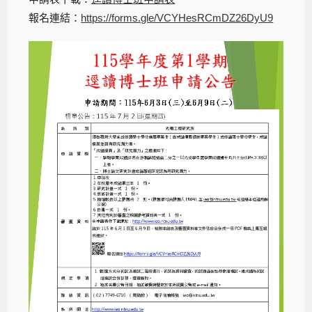
報名連結：
https://forms.gle/VCYHesRCmDZ26DyU9